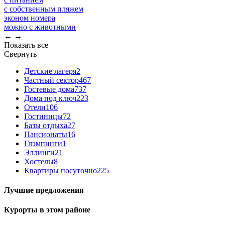
с собственным пляжем
эконом номера
можно с животными
←
→
Показать все
Свернуть
Детские лагеря
2
Частный сектор
467
Гостевые дома
737
Дома под ключ
223
Отели
106
Гостиницы
72
Базы отдыха
27
Пансионаты
16
Глэмпинги
1
Эллинги
21
Хостелы
8
Квартиры посуточно
225
Лучшие предложения
Курорты в этом районе