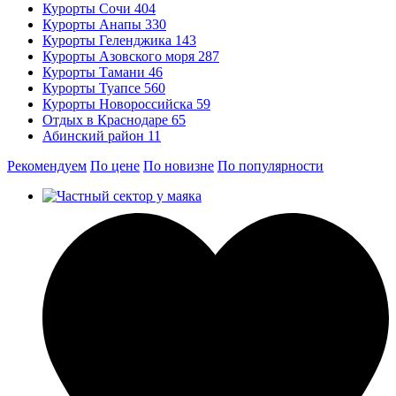
Курорты Сочи
404
Курорты Анапы
330
Курорты Геленджика
143
Курорты Азовского моря
287
Курорты Тамани
46
Курорты Туапсе
560
Курорты Новороссийска
59
Отдых в Краснодаре
65
Абинский район
11
Рекомендуем
По цене
По новизне
По популярности