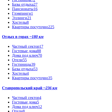
Базы отдыха
27
Пансионаты
16
Глэмпинги
1
Эллинги
21
Хостелы
8
Квартиры посуточно
225
Отдых в горах
~180 км
Частный сектор
17
Гостевые дома
88
Дома под ключ
70
Отели
55
Гостиницы
39
Базы отдыха
53
Хостелы
4
Квартиры посуточно
35
Ставропольский край
~236 км
Частный сектор
4
Гостевые дома
5
Дома под ключ
12
Отели
8