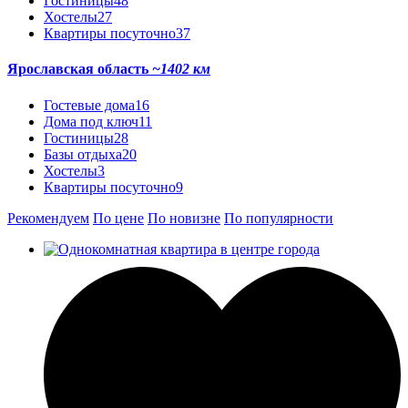
Гостиницы
48
Хостелы
27
Квартиры посуточно
37
Ярославская область
~1402 км
Гостевые дома
16
Дома под ключ
11
Гостиницы
28
Базы отдыха
20
Хостелы
3
Квартиры посуточно
9
Рекомендуем
По цене
По новизне
По популярности