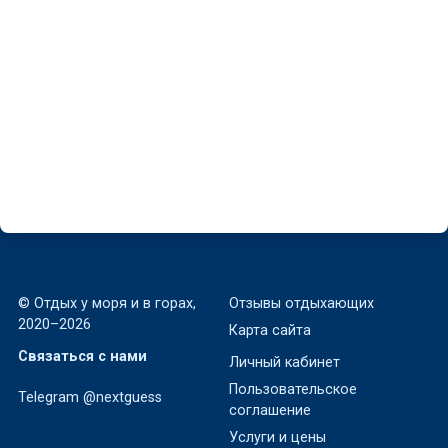
Квартира-студия в ЖК «Флора»
Хоста, Кудепста, Искры, 66/9
~14 м
от 4000 ₽
за номер в августе
© Отдых у моря и в горах,
Отзывы отдыхающих
2020–2026
Карта сайта
Связаться с нами
Личный кабинет
Пользовательское
Telegram @nextguess
соглашение
Услуги и цены