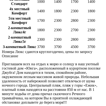
1000
1400
1700
1400
Стандарт
4х местный
1400
1800
2300
1800
Комфорт
5ти местный
1700
2300
2800
2300
Комфорт
2-комнатный
1800
2300
2700
2300
Люкс4г
2-комнатный
2300
2300
2800
2800
Люкс5г
3-комнатный Люкс
3700
3700
4500
3700
Номера Люкс сдаются круглогодично, цены по запросу
Описание
Приглашаем всех на отдых к морю и солнцу в наш уютный
гостевой дом «Юнга», расположенный в курортном поселке
Джубга! Дом находится в тихом, спокойном районе,
окруженном лесным массивом живой природы. Небольшая
удаленность от набережной позволяет отвлечься от шума
ночного города. Центральный пляж, пляж у горы «Ежик»,
платный пляж находятся на расстоянии 850 м от нас. В 1
минуте ходьбы от дома причал сказочного Речного
трамвайчика, на котором Вы в приятной охлаждающей
обстановке доплывете до берега моря!!!