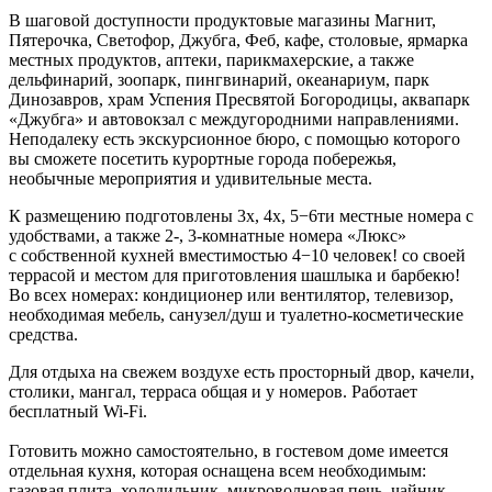
В шаговой доступности продуктовые магазины Магнит,
Пятерочка, Светофор, Джубга, Феб, кафе, столовые, ярмарка
местных продуктов, аптеки, парикмахерские, а также
дельфинарий, зоопарк, пингвинарий, океанариум, парк
Динозавров, храм Успения Пресвятой Богородицы, аквапарк
«Джубга» и автовокзал с междугородними направлениями.
Неподалеку есть экскурсионное бюро, с помощью которого
вы сможете посетить курортные города побережья,
необычные мероприятия и удивительные места.
К размещению подготовлены 3х, 4х, 5−6ти местные номера с
удобствами, а также 2-, 3-комнатные номера «Люкс»
с собственной кухней вместимостью 4−10 человек! со своей
террасой и местом для приготовления шашлыка и барбекю!
Во всех номерах: кондиционер или вентилятор, телевизор,
необходимая мебель, санузел/душ и туалетно-косметические
средства.
Для отдыха на свежем воздухе есть просторный двор, качели,
столики, мангал, терраса общая и у номеров. Работает
бесплатный Wi-Fi.
Готовить можно самостоятельно, в гостевом доме имеется
отдельная кухня, которая оснащена всем необходимым:
газовая плита, холодильник, микроволновая печь, чайник,