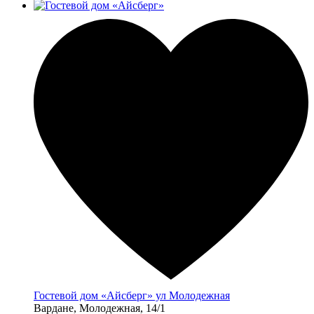
Гостевой дом «Айсберг» ул Молодежная
Вардане, Молодежная, 14/1