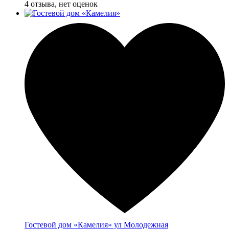
4 отзыва, нет оценок
Гостевой дом «Камелия» ул Молодежная