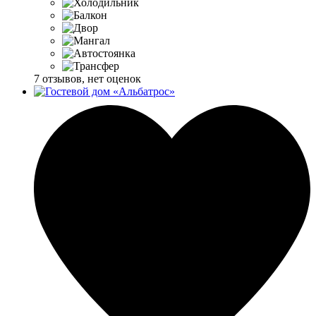
7 отзывов, нет оценок