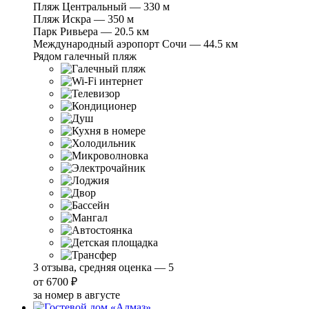
Пляж Центральный — 330 м
Пляж Искра — 350 м
Парк Ривьера — 20.5 км
Международный аэропорт Сочи — 44.5 км
Рядом галечный пляж
3 отзыва, средняя оценка — 5
от
6700 ₽
за номер в августе