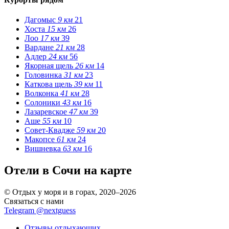
Дагомыс
9 км
21
Хоста
15 км
26
Лоо
17 км
39
Вардане
21 км
28
Адлер
24 км
56
Якорная щель
26 км
14
Головинка
31 км
23
Каткова щель
39 км
11
Волконка
41 км
28
Солоники
43 км
16
Лазаревское
47 км
39
Аше
55 км
10
Совет-Квадже
59 км
20
Макопсе
61 км
24
Вишневка
63 км
16
Отели в Сочи на карте
© Отдых у моря и в горах, 2020–2026
Связаться с нами
Telegram @nextguess
Отзывы отдыхающих