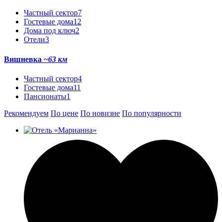
Частный сектор
7
Гостевые дома
12
Дома под ключ
2
Отели
3
Вишневка
~63 км
Частный сектор
4
Гостевые дома
11
Пансионаты
1
Рекомендуем
По цене
По новизне
По популярности