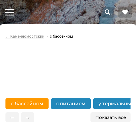
← Каменномостский
с бассейном
Каменномостский
отдых с бассейном
с бассейном
с питанием
у термальных
←
→
Показать все