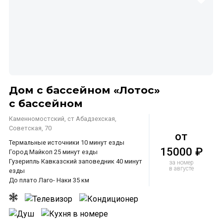
Дом с бассейном «Лотос»
с бассейном
Каменномостский, ст Абадзехская,
Советская, 70
от
Термальные источники 10 минут езды
15000 ₽
Город Майкоп 25 минут езды
Гузерипль Кавказский заповедник 40 минут
за номер
в августе
езды
До плато Лаго- Наки 35 км