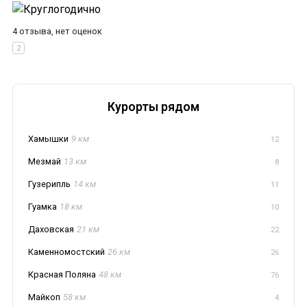
4 отзыва, нет оценок
Курорты рядом
Хамышки
9 км
12
Мезмай
13 км
8
Гузерипль
14 км
11
Гуамка
18 км
10
Даховская
21 км
22
Каменномостский
26 км
26
Красная Поляна
48 км
76
Майкоп
58 км
4