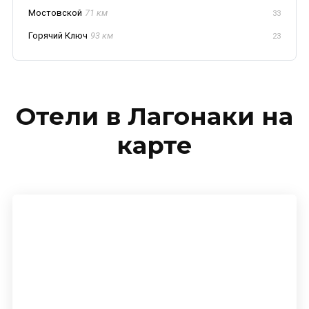
Мостовской
71 км
33
Горячий Ключ
93 км
23
Отели в Лагонаки на
карте