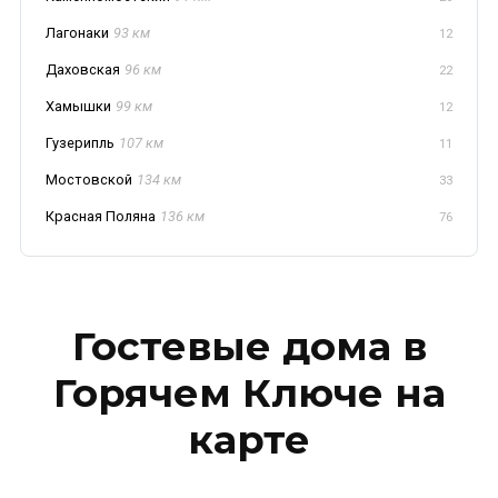
Лагонаки
93 км
12
Даховская
96 км
22
Хамышки
99 км
12
Гузерипль
107 км
11
Мостовской
134 км
33
Красная Поляна
136 км
76
Гостевые дома в
Горячем Ключе на
карте