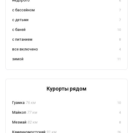
недорого
6
с бассейном
7
с детьми
7
с баней
10
с питанием
8
все включено
4
зимой
11
Курорты рядом
Гуамка
76 км
10
Майкоп
77 км
4
Мезмай
82 км
8
Каменномостский
91 км
26