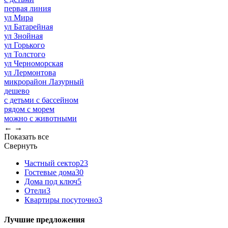
первая линия
ул Мира
ул Батарейная
ул Знойная
ул Горького
ул Толстого
ул Черноморская
ул Лермонтова
микрорайон Лазурный
дешево
с детьми с бассейном
рядом с морем
можно с животными
←
→
Показать все
Свернуть
Частный сектор
23
Гостевые дома
30
Дома под ключ
5
Отели
3
Квартиры посуточно
3
Лучшие предложения