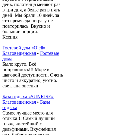
день, полотенца меняют раз
в три дня, а белье раз в пять
дней. Мы брали 10 дней, за
это время еда ни разу не
повторилась. Вкусно и
большие порции.
Ксения
Гостевой дом «Oleli»
Благовещенская
•
Гостевые
дома
Было круто. Всё
понравилось!!! Море в
шаговой доступности. Очень
чисто и аккуратно, уютно.
светлана овсепян
База отдыха «SUNRISE»
Благовещенская
•
Базы
отдыха
Самое лучшее место для
отдыха!!! Самый лучший
пляж, чистейший с
дельфинами. Вкуснейшая
еда. Доброжелательное