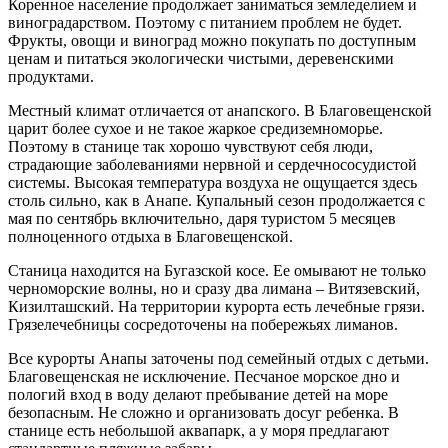
Коренное население продолжает заниматься земледелием и
виноградарством. Поэтому с питанием проблем не будет.
Фрукты, овощи и виноград можно покупать по доступным
ценам и питаться экологически чистыми, деревенскими
продуктами.
Местный климат отличается от анапского. В Благовещенской
царит более сухое и не такое жаркое средиземноморье.
Поэтому в станице так хорошо чувствуют себя люди,
страдающие заболеваниями нервной и сердечнососудистой
системы. Высокая температура воздуха не ощущается здесь
столь сильно, как в Анапе. Купальный сезон продолжается с
мая по сентябрь включительно, даря туристом 5 месяцев
полноценного отдыха в Благовещенской.
Станица находится на Бугазской косе. Ее омывают не только
черноморские волны, но и сразу два лимана – Витязевский,
Кизилташский. На территории курорта есть лечебные грязи.
Грязелечебницы сосредоточены на побережьях лиманов.
Все курорты Анапы заточены под семейный отдых с детьми.
Благовещенская не исключение. Песчаное морское дно и
пологий вход в воду делают пребывание детей на море
безопасным. Не сложно и организовать досуг ребенка. В
станице есть небольшой аквапарк, а у моря предлагают