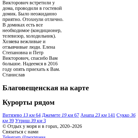
Викторович встретили у
дома, проводили в гостевой
домик. Было неожиданно
приятно. Отохнули отлично.
В домиках есть все
необходимое (кондиционер,
телевизор, холодильник).
Хозяева вежливые и
отзывчивые люди. Елена
Степановна и Петр
Викторович, спасибо Вам
большое. Надеемся в 2016
году опять приехать к Вам.
Станислав
Благовещенская на карте
Курорты рядом
Витязево
13 км
64
Джемете
19 км
67
Анапа
23 км
141
Сукко
36
км
39
Утриш
39 км
3
© Отдых у моря и в горах, 2020–2026
Связаться с нами
Telegram @nextguess