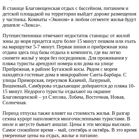
В станице Благовещенская отдых с бассейном, питанием и
детской площадкой на территории выйдет дороже размещения
у частника. Комнаты «Эконом» в любом сегменте жилья будут
дешевле «Люкса».
Путешественники отмечают недостаток станицы: от жилой
зоны до моря придется идти более 15 минут пешком или ехать
на маршрутке 5-7 минут. Первая линия и прибрежная зона
отдана здесь под базы отдыха и кемпинги, где вы легко
снимете жильё у моря без посредников. Для проживания у
пляжа туристы арендуют номера или дома на улице
Прибрежная, в районе Бугазской косы. Рядом с морем
находятся гостевые дома в микрорайоне Санта-Барбара. С
улицы Приморская, переулков Казачий, Лазурный,
Вишневый, Самбурова отдыхающие добираются до пляжа 10-
15 минут. Недорого туристы отдыхают на окраине
Благовещенской – ул Слесова, Лобача, Восточная, Новая,
Солнечная.
Период отпуска также влияет на стоимость жилья. В разгар
сезона курорт наполняется многочисленными туристами. В
июле и августе бывает аншлаг. Цены в эти месяцы высокие.
Самое спокойное время – май, сентябрь и октябрь. В это время
умеренные цены на отдых, жилье и питание.