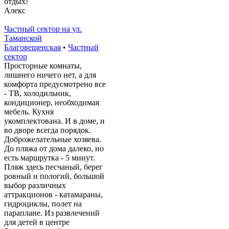
отдых!
Алекс
Частный сектор на ул.
Таманской
Благовещенская
•
Частный
сектор
Просторные комнаты,
лишнего ничего нет, а для
комфорта предусмотрено все
- ТВ, холодильник,
кондиционер, необходимая
мебель. Кухня
укомплектована. И в доме, и
во дворе всегда порядок.
Доброжелательные хозяева.
До пляжа от дома далеко, но
есть маршрутка - 5 минут.
Пляж здесь песчаный, берег
ровный и пологий, большой
выбор различных
аттракционов - катамараны,
гидроциклы, полет на
параплане. Из развлечений
для детей в центре