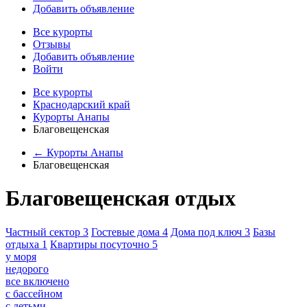
Добавить объявление
Все курорты
Отзывы
Добавить объявление
Войти
Все курорты
Краснодарский край
Курорты Анапы
Благовещенская
← Курорты Анапы
Благовещенская
Благовещенская отдых
Частный сектор
3
Гостевые дома
4
Дома под ключ
3
Базы
отдыха
1
Квартиры посуточно
5
у моря
недорого
все включено
с бассейном
с детьми