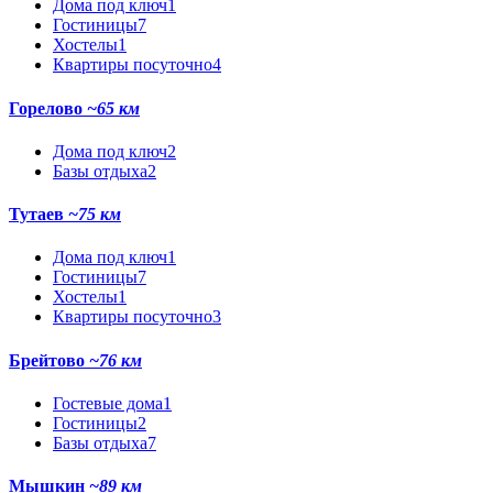
Дома под ключ
1
Гостиницы
7
Хостелы
1
Квартиры посуточно
4
Горелово
~65 км
Дома под ключ
2
Базы отдыха
2
Тутаев
~75 км
Дома под ключ
1
Гостиницы
7
Хостелы
1
Квартиры посуточно
3
Брейтово
~76 км
Гостевые дома
1
Гостиницы
2
Базы отдыха
7
Мышкин
~89 км