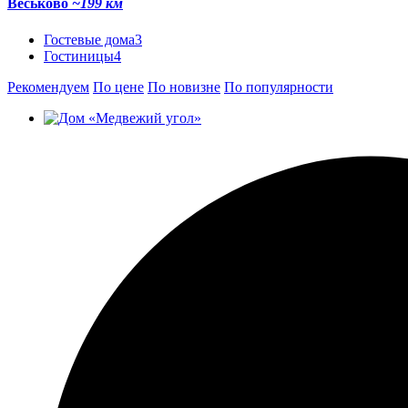
Веськово
~199 км
Гостевые дома
3
Гостиницы
4
Рекомендуем
По цене
По новизне
По популярности