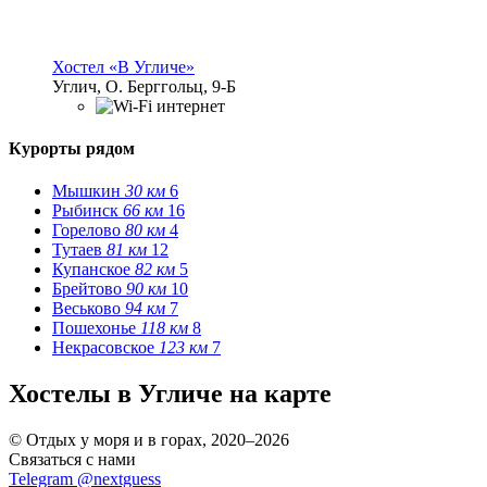
Хостел «В Угличе»
Углич, О. Берггольц, 9-Б
Курорты рядом
Мышкин
30 км
6
Рыбинск
66 км
16
Горелово
80 км
4
Тутаев
81 км
12
Купанское
82 км
5
Брейтово
90 км
10
Веськово
94 км
7
Пошехонье
118 км
8
Некрасовское
123 км
7
Хостелы в Угличе на карте
© Отдых у моря и в горах, 2020–2026
Связаться с нами
Telegram @nextguess