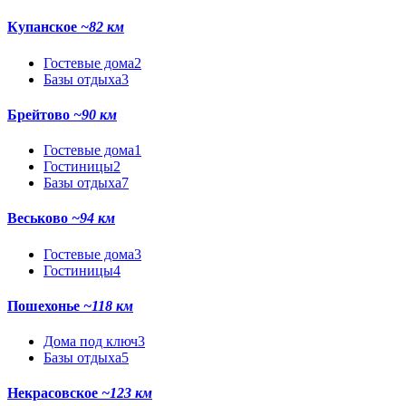
Купанское
~82 км
Гостевые дома
2
Базы отдыха
3
Брейтово
~90 км
Гостевые дома
1
Гостиницы
2
Базы отдыха
7
Веськово
~94 км
Гостевые дома
3
Гостиницы
4
Пошехонье
~118 км
Дома под ключ
3
Базы отдыха
5
Некрасовское
~123 км