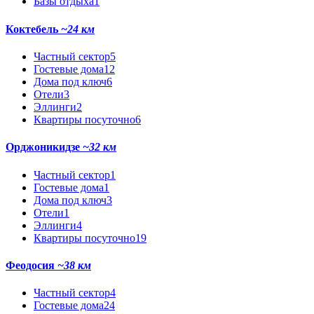
Базы отдыха
1
Коктебель
~24 км
Частный сектор
5
Гостевые дома
12
Дома под ключ
6
Отели
3
Эллинги
2
Квартиры посуточно
6
Орджоникидзе
~32 км
Частный сектор
1
Гостевые дома
1
Дома под ключ
3
Отели
1
Эллинги
4
Квартиры посуточно
19
Феодосия
~38 км
Частный сектор
4
Гостевые дома
24