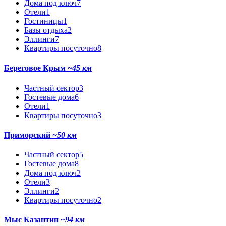
Дома под ключ
7
Отели
1
Гостиницы
1
Базы отдыха
2
Эллинги
7
Квартиры посуточно
8
Береговое Крым
~45 км
Частный сектор
3
Гостевые дома
6
Отели
1
Квартиры посуточно
3
Приморский
~50 км
Частный сектор
5
Гостевые дома
8
Дома под ключ
2
Отели
3
Эллинги
2
Квартиры посуточно
2
Мыс Казантип
~94 км