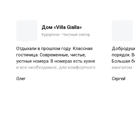
Дом «Villa Gialla»
Курортное
•
Частный сектор
Отдыхали в прошлом году. Классная
Добродушны
гостиница. Современные, чистые,
порядок. В
уютные номера. В номерах есть кухня
Большая бе
и все необходимое, для комфортного
мангалом.
проживания. Прекрасные видовые
Олег
Сергей
характеристики в номерах 2-х этажей.
Ухоженная территория, с беседками для
отдыха, детской зоной, мангал, паркинг.
Удобная локация. Получили
максимальное удовольствие, отдыхая
в этой гостинице. Приветливые
и добродушные хозяева гостиницы.
Спасибо за гостеприимство!