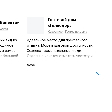
Гостевой дом
«Валента»
«Гелиодор»
 дома
Курортное
•
Гостевые дома
ий вид из
Идеальное место для прекрасного
Оче
бходимое
отдыха. Море в шаговой доступности.
слы
, а самое
Хозяева - замечательные люди.
ре
 небольшой
Отдельно хочется отметить чистоту и
ок с
порядок в гостевом доме "Гелиодор". С
Вера
Ле
ёт для
каждого номера, хоть немного, но видно
не любит
море. Мы приехали на 3 дня, но просто
да можно
влюбились в эти места и остались на 2
осию или
недели.
е