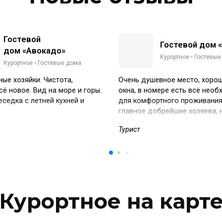
Гостевой
Гостевой дом 
дом «Авокадо»
Курортное
•
Гостевые
Курортное
•
Гостевые дома
е хозяйки. Чистота,
Очень душевное место, хорош
сё новое. Вид на море и горы.
окна, в номере есть всё нео
седка с летней кухней и
для комфортного проживания
главное добрейшие хозяева,
и очень уютный и тихий посёл
Турист
чистым морем, очень подойд
семей с детьми, или тем кто 
шума и суеты, при этом всег
съездить развеяться в Феод
Судак
Курортное на карт