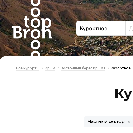
Все курорты
Крым
Восточный берег Крыма
Курортное
Ку
Частный сектор
8