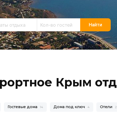
Найти
рортное Крым от
Гостевые дома
Дома под ключ
Отели
14
4
2