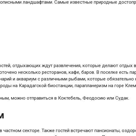
ивописными ландшафтами. Самые известные природные достопр
стей, отдыхающих ждут развлечения, которые делают отдых 
точено несколько ресторанов, кафе, баров. В поселке есть па
арий и аквариум с различными рыбами, которые обязательно н
роды на Карадагской биостанции, парапланеризм на горе Клеме
ным, можно отправиться в Коктебель, Феодосию или Судак.
м
в частном секторе. Также гостей встречают пансионаты, оздо