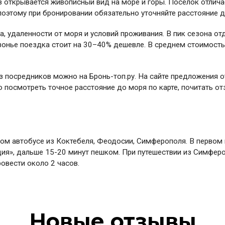
 открывается живописный вид на море и горы. Поселок отлича
оэтому при бронировании обязательно уточняйте расстояние д
а, удаленности от моря и условий проживания. В пик сезона о
езонье поездка стоит на 30–40% дешевле. В среднем стоимость
з посредников можно на Бронь-топ.ру. На сайте предложения о
 посмотреть точное расстояние до моря по карте, почитать 
ом автобусе из Коктебеля, Феодосии, Симферополя. В первом 
ция», дальше 15-20 минут пешком. При путешествии из Симфер
ровести около 2 часов.
Новые отзывы