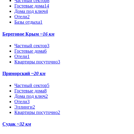
Частный сектор
8
Гостевые дома
14
Дома под ключ
4
Отели
2
Базы отдыха
1
Береговое Крым
~16 км
Частный сектор
3
Гостевые дома
6
Отели
1
Квартиры посуточно
3
Приморский
~20 км
Частный сектор
5
Гостевые дома
8
Дома под ключ
2
Отели
3
Эллинги
2
Квартиры посуточно
2
Судак
~32 км