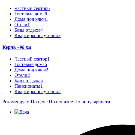
Частный сектор
6
Гостевые дома
6
Дома под ключ
1
Отели
1
Базы отдыха
4
Квартиры посуточно
3
Керчь
~98 км
Частный сектор
1
Гостевые дома
6
Дома под ключ
2
Отели
2
Базы отдыха
5
Пансионаты
1
Квартиры посуточно
2
Рекомендуем
По цене
По новизне
По популярности