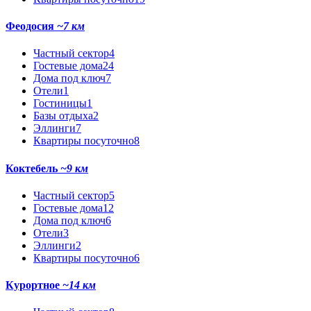
Феодосия
~7 км
Частный сектор
4
Гостевые дома
24
Дома под ключ
7
Отели
1
Гостиницы
1
Базы отдыха
2
Эллинги
7
Квартиры посуточно
8
Коктебель
~9 км
Частный сектор
5
Гостевые дома
12
Дома под ключ
6
Отели
3
Эллинги
2
Квартиры посуточно
6
Курортное
~14 км