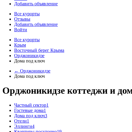
Добавить объявление
Все курорты
Отзывы
Добавить объявление
Войти
Все курорты
Крым
Восточный берег Крыма
Орджоникидзе
Дома под ключ
← Орджоникидзе
Дома под ключ
Орджоникидзе коттеджи и дом
Частный сектор
1
Гостевые дома
1
Дома под ключ
3
Отели
1
Эллинги
4
Квартиры посуточно
19