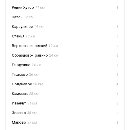
Ревин Хутор
11 км
8
Затон
12 км
5
Караульное
14 км
8
Станья
18 км
8
Верхнекалиновский
19 км
9
Образцово-Травино
24 км
6
Гандурино
24 км
7
Тишково
26 км
2
Полдневое
28 км
4
Камызяк
28 км
4
Иванчуг
31 км
6
Зеленга
38 км
5
Маково
39 км
8