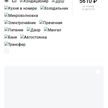
5610 ₽
за номер
в августе