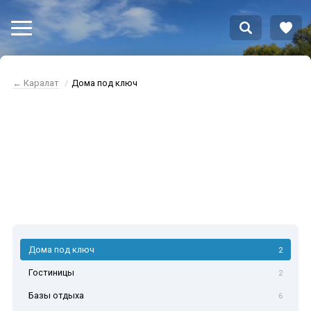
← Каралат
Дома под ключ
Каралат аренда
дома
Дома под ключ
2
Гостиницы
2
Базы отдыха
6