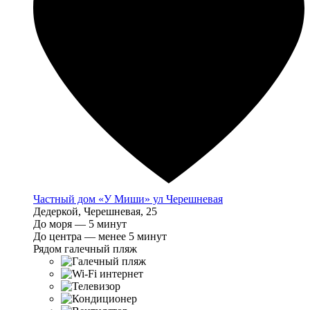
Частный дом «У Миши» ул Черешневая
Дедеркой, Черешневая, 25
До моря — 5 минут
До центра — менее 5 минут
Рядом галечный пляж