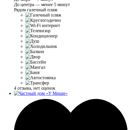
До центра — менее 5 минут
Рядом галечный пляж
4 отзыва, нет оценок