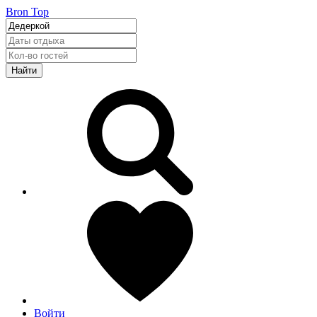
Bron Top
Найти
Войти