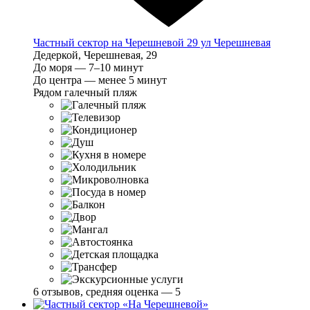
Частный сектор на Черешневой 29 ул Черешневая
Дедеркой, Черешневая, 29
До моря — 7–10 минут
До центра — менее 5 минут
Рядом галечный пляж
6 отзывов, средняя оценка — 5