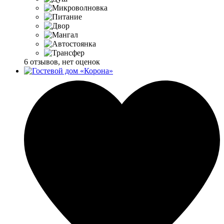
6 отзывов, нет оценок