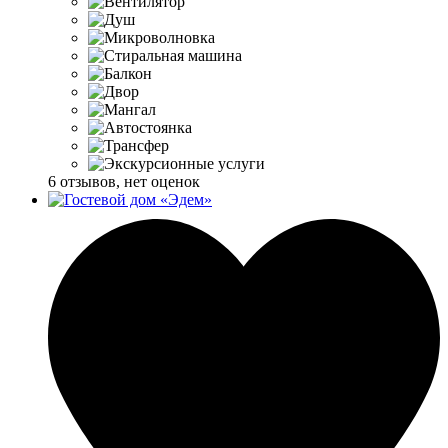
6 отзывов, нет оценок