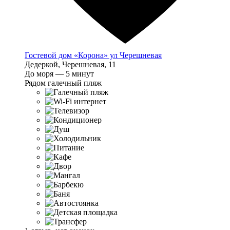
Гостевой дом «Корона» ул Черешневая
Дедеркой, Черешневая, 11
До моря — 5 минут
Рядом галечный пляж