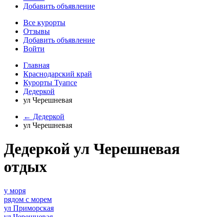
Добавить объявление
Все курорты
Отзывы
Добавить объявление
Войти
Главная
Краснодарский край
Курорты Туапсе
Дедеркой
ул Черешневая
← Дедеркой
ул Черешневая
Дедеркой ул Черешневая
отдых
у моря
рядом с морем
ул Приморская
ул Черешневая