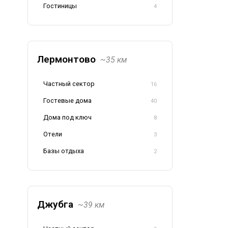
Гостиницы
4
Лермонтово
~35 км
Частный сектор
16
Гостевые дома
40
Дома под ключ
8
Отели
3
Базы отдыха
2
Джубга
~39 км