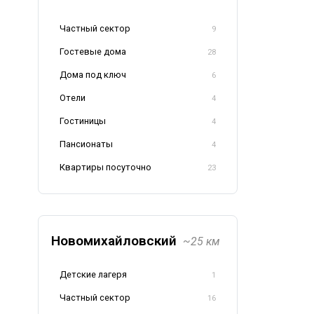
Частный сектор
9
Гостевые дома
28
Дома под ключ
6
Отели
4
Гостиницы
4
Пансионаты
4
Квартиры посуточно
23
Новомихайловский
~25 км
Детские лагеря
1
Частный сектор
16