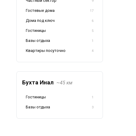
Частный сектор
9
Гостевые дома
17
Дома под ключ
6
Гостиницы
5
Базы отдыха
1
Квартиры посуточно
4
Бухта Инал
~45 км
Гостиницы
1
Базы отдыха
3