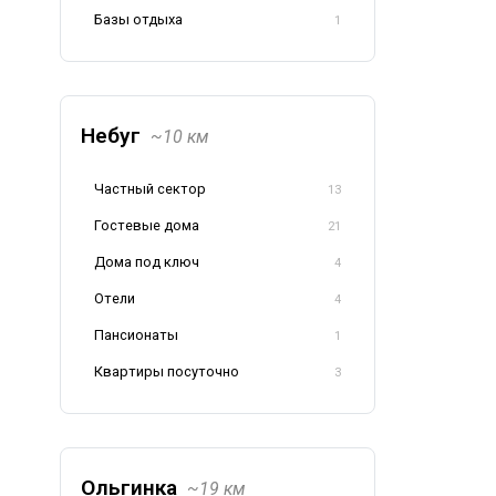
Базы отдыха
1
Небуг
~10 км
Частный сектор
13
Гостевые дома
21
Дома под ключ
4
Отели
4
Пансионаты
1
Квартиры посуточно
3
Ольгинка
~19 км