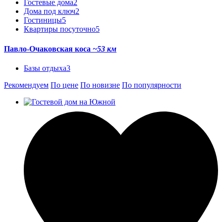
Гостевые дома
2
Дома под ключ
2
Гостиницы
5
Квартиры посуточно
5
Павло-Очаковская коса
~53 км
Базы отдыха
3
Рекомендуем
По цене
По новизне
По популярности