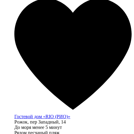
Гостевой дом «RIO (РИО)»
Рожок, пер Западный, 14
До моря менее 5 минут
Рядом песчаный пляж