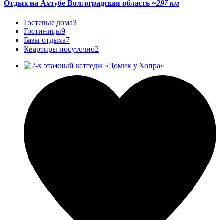
Отдых на Ахтубе Волгоградская область
~297 км
Гостевые дома
3
Гостиницы
9
Базы отдыха
7
Квартиры посуточно
2