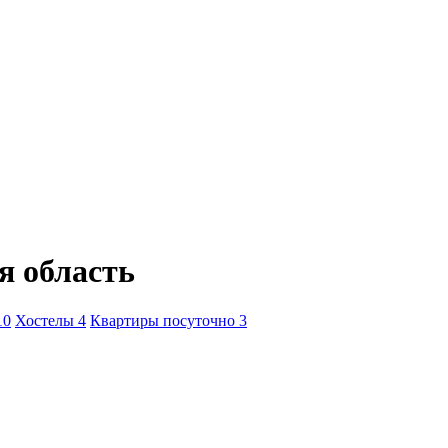
я область
10
Хостелы
4
Квартиры посуточно
3