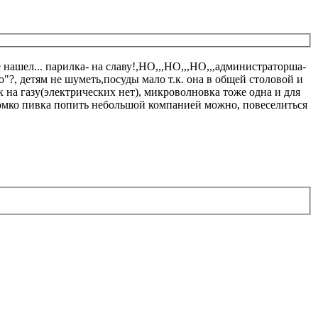
 нашел... парилка- на славу!,НО,,,НО,,,НО,,,администраторша-
о"?, детям не шуметь,посуды мало т.к. она в общей столовой и
 на газу(электрических нет), микроволновка тоже одна и для
громко пивка попить небольшой компанией можно, повеселиться