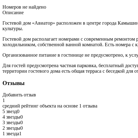
Номеров не найдено
Описание
Гостевой дом «Авиатор» расположен в центре города Камышина.
культуры.
Гостевой дом располагает номерами с современным ремонтом р
холодильником, собственной ванной комнатой. Есть номера с к
Организованное питание в гостинице не предусмотрено, к услу
Для гостей предусмотрена частная парковка, бесплатный досту
территории гостевого дома есть общая терраса с беседкой для о
Отзывы
Добавить отзыв
1
средний рейтинг объекта на основе
1 отзыва
5 звезд
0
4 звезды
0
3 звезды
0
2 звезды
0
1 звезда
1