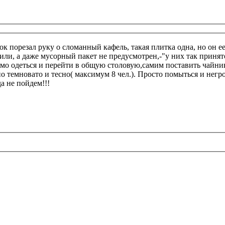
ок порезал руку о сломанный кафель, такая плитка одна, но он ее
вили, а даже мусорный пакет не предусмотрен,-"у них так принят
мо одеться и перейти в общую столовую,самим поставить чайник
но темновато и тесно( максимум 8 чел.). Просто помыться и не
а не пойдем!!!