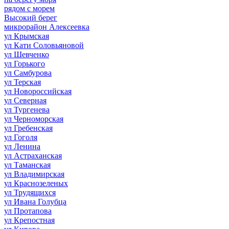
рядом с морем
Высокий берег
микрорайон Алексеевка
ул Крымская
ул Кати Соловьяновой
ул Шевченко
ул Горького
ул Самбурова
ул Терская
ул Новороссийская
ул Северная
ул Тургенева
ул Черноморская
ул Гребенская
ул Гоголя
ул Ленина
ул Астраханская
ул Таманская
ул Владимирская
ул Краснозеленых
ул Трудящихся
ул Ивана Голубца
ул Протапова
ул Крепостная