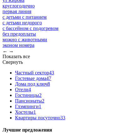
ул Кирова
круглогодично
первая линия
с детьми с питанием
с детьми недорого
с бассейном с подогревом
без предоплаты
можно с животными
эконом номера
←
→
Показать все
Свернуть
Частный сектор
43
Гостевые дома
47
Дома под ключ
8
Отели
4
Гостиницы
2
Пансионаты
2
Глэмпинги
1
Хостелы
1
Квартиры посуточно
33
Лучшие предложения