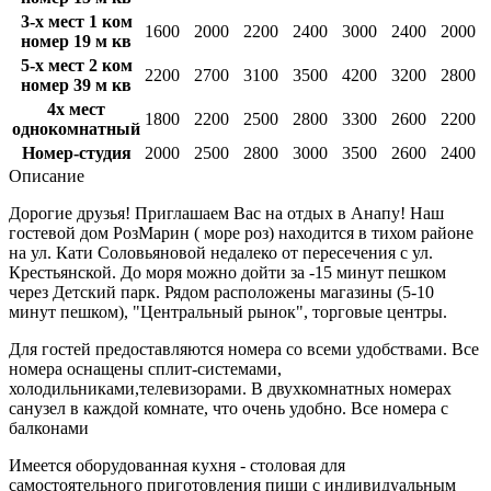
3-х мест 1 ком
1600
2000
2200
2400
3000
2400
2000
номер 19 м кв
5-х мест 2 ком
2200
2700
3100
3500
4200
3200
2800
номер 39 м кв
4х мест
1800
2200
2500
2800
3300
2600
2200
однокомнатный
Номер-студия
2000
2500
2800
3000
3500
2600
2400
Описание
Дорогие друзья! Приглашаем Вас на отдых в Анапу! Наш
гостевой дом РозМарин ( море роз) находится в тихом районе
на ул. Кати Соловьяновой недалеко от пересечения с ул.
Крестьянской. До моря можно дойти за -15 минут пешком
через Детский парк. Рядом расположены магазины (5-10
минут пешком), "Центральный рынок", торговые центры.
Для гостей предоставляются номера со всеми удобствами. Все
номера оснащены сплит-системами,
холодильниками,телевизорами. В двухкомнатных номерах
санузел в каждой комнате, что очень удобно. Все номера с
балконами
Имеется оборудованная кухня - столовая для
самостоятельного приготовления пищи с индивидуальным