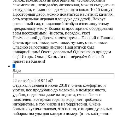
рынок, можно закупиться разными черноморскими
лакомствами, неподалёку автовокзал, можно съездить на
экскурсии, и главное – до моря идти около 10-15 минут!
Просторный двор, можно покататься на летних качелях,
есть отдельная игровая площадка для детей. Вокруг
роскошный сад, придающий особую изюминку этому
прекрасному месту. Комнаты просторные, оборудованы
всем необходимым. Чистота, порядок, уют!
Неимоверной доброты хозяева дома – Георгий и Галина.
Очень приветливые, вежливые, чуткие, отзывчивые.
Спасибо за гостеприимство! Наш отпуск был
шикарнейшим! Очень довольны! Однозначно приедем
ещё! Игорь, Ольга, Катя, Лиза – передаём большой
привет из Казани!
Л
Лада
22 сентября 2018 11:47
Отдыхали семьей в июле 2018 г, очень комфортно и
уютно, все продумано до мелочей, в номерах чисто,
удобно, подсветка даже на лоджии, смена белья и
полотенец, все время горячая вода, нет проблем с
интернетом, в том числе и на территории. Очень
большая кухня-столовая, что ценно, с индивидуальным
набором посуды для каждого номера (в т.ч. кастрюли-