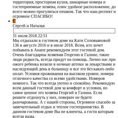
территория, просторная кухня, шикарные номера и
гостеприимные хозяева, плюс удобное расположение, до
всего можно прогуляться пешком. Так что наш респект и
огромное СПАСИБО!
С
Сергей и Наталья
31 июля 2018 22:51
Мы отдыхали в гостевом доме на Кати Соловьяновой
136 в августе 2016 и в июле 2018. Всем, кто хочет
побывать в Анапе рекомендуем этот гостевой дом.
Очень благодарны хозяевам Георгию и Галине, такие
люди редкость, всегда придут на помощь. Лично нас при
ожоге ребенка возили в ночные аптеки за лекарствами и
наследующий день в больницу и все это без каких-либо
оплат. Условия проживания на высоком уровне, номера
отличного качества со всеми удобствами. Номеров
немного. Так что всегда уютно и спокойно. Рекомендую
всем данный гостевой дом за комфорт и условия, но
самое ценное это хозяева Георгий и Галина. Если
решите отдохнуть у них, поверьте не будете
разочарованы. А с нашей стороны, Огромное спасибо за
замечательный отдых и теплое гостеприимство. В
данном гостевом доме Вы не клиенты, а гости которым
всегда рады.