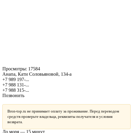
Просмотры:
17584
Анапа, Кати Соловьяновой, 134-а
+7 989 197-...
+7 988 131-...
+7 988 315-...
Позвонить
Bron-top.ru не принимает оплату за проживание. Перед переводом
средств проверьте владельца, реквизиты получателя и условия
возврата.
До моря — 15 минут