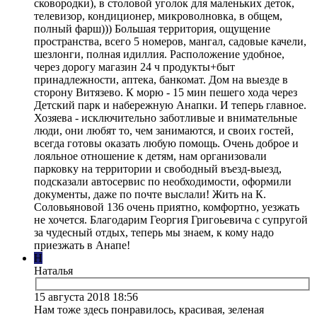
сковородки), в столовой уголок для маленьких деток,
телевизор, кондиционер, микроволновка, в общем,
полный фарш))) Большая территория, ощущение
пространства, всего 5 номеров, мангал, садовые качели,
шезлонги, полная идиллия. Расположение удобное,
через дорогу магазин 24 ч продукты+быт
принадлежности, аптека, банкомат. Дом на выезде в
сторону Витязево. К морю - 15 мин пешего хода через
Детский парк и набережную Анапки. И теперь главное.
Хозяева - исключительно заботливые и внимательные
люди, они любят то, чем занимаются, и своих гостей,
всегда готовы оказать любую помощь. Очень доброе и
лояльное отношение к детям, нам организовали
парковку на территории и свободный въезд-выезд,
подсказали автосервис по необходимости, оформили
документы, даже по почте выслали! Жить на К.
Соловьяновой 136 очень приятно, комфортно, уезжать
не хочется. Благодарим Георгия Григоьевича с супругой
за чудесный отдых, теперь мы знаем, к кому надо
приезжать в Анапе!
Н
Наталья
15 августа 2018 18:56
Нам тоже здесь понравилось, красивая, зеленая