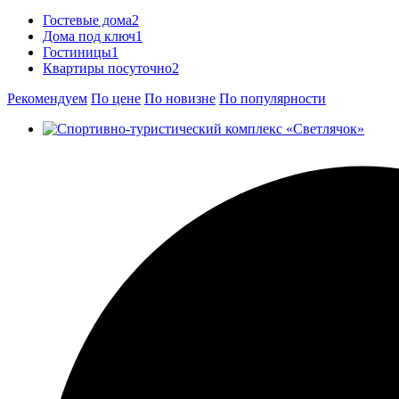
Гостевые дома
2
Дома под ключ
1
Гостиницы
1
Квартиры посуточно
2
Рекомендуем
По цене
По новизне
По популярности