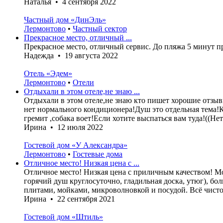
Наталья • 4 сентября 2022
Частный дом «ДинЭль»
Лермонтово
•
Частный сектор
Прекрасное место, отличный ...
Прекрасное место, отличный сервис. До пляжа 5 минут 
Надежда • 19 августа 2022
Отель «Эдем»
Лермонтово
•
Отели
Отдыхали в этом отеле,не знаю ...
Отдыхали в этом отеле,не знаю кто пишет хорошие отзы
нет нормального кондиционера!Душ это отдельная тема!Ку
гремит ,собака воет!Если хотите выспаться вам туда!((Нет.
Ирина • 12 июля 2022
Гостевой дом «У Александра»
Лермонтово
•
Гостевые дома
Отличное место! Низкая цена с ...
Отличное место! Низкая цена с приличным качеством! Мор
горячий душ круглосуточно, гладильная доска, утюг), бо
плитами, мойками, микроволновкой и посудой. Всё чистое
Ирина • 22 сентября 2021
Гостевой дом «Штиль»