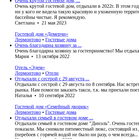
Очень крутой гостевой дом, ...
Очень крутой гостевой дом, отдыхали в 2022г. В этом го
ни у кого не видела такую красивую и ухоженную террит
бассейны чистые. Я рекомендую.
Светлана • 21 мая 2023
Гостевой дом «Демерчи»
Лермонтово
•
Гостевые дома
Очень благодарна хозяину за ...
Очень благодарна хозяину за гостеприимство! Мы отдых
Мария • 13 октября 2022
Отель «Эдем»
Лермонтово
•
Отели
Отдыхали с сестрой с 29 августа ...
Отдыхали с сестрой с 29 августа по 8 сентября. Нас встр
рынка. Нам помогли заказать такси, т.к. мы приехали по
Наталья • 10 сентября 2022
Гостевой дом «Семейный дворик»
Лермонтово
•
Гостевые дома
Отдыхали семьей в гостевом доме ...
Отдыхали семьей в гостевом доме "Динэль". Очень госте
показали. Мы снимали пятиместный люкс, состоящий из д
(перебоев с горячей водой не было ни разу, о чем всегда...