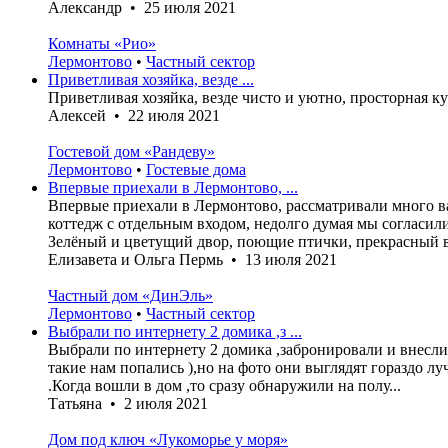
Александр • 25 июля 2021
Комнаты «Рио»
Лермонтово
•
Частный сектор
Приветливая хозяйка, везде ...
Приветливая хозяйка, везде чисто и уютно, просторная к
Алексей • 22 июля 2021
Гостевой дом «Рандеву»
Лермонтово
•
Гостевые дома
Впервые приехали в Лермонтово, ...
Впервые приехали в Лермонтово, рассматривали много вар
коттедж с отдельным входом, недолго думая мы согласи
Зелёный и цветущий двор, поющие птички, прекрасный ви
Елизавета и Ольга Пермь • 13 июля 2021
Частный дом «ДинЭль»
Лермонтово
•
Частный сектор
Выбрали по интернету 2 домика ,з ...
Выбрали по интернету 2 домика ,забронировали и внесли
такие нам попались ),но на фото они выглядят гораздо лу
.Когда вошли в дом ,то сразу обнаружили на полу...
Татьяна • 2 июля 2021
Дом под ключ «Лукоморье у моря»