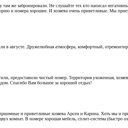
ду там же забронировали. Не слушайте тех кто написал негативн
орию и номера хорошие. И хозяева очень приветливые. Мы прие
али в августе. Дружелюбная атмосфера, комфортный, отремонти
етили, предоставили чистый номер. Территория ухоженная, хозяев
ездом. Спасибо Вам большое за хороший отдых!
приимные и приветливые хозяева Арсен и Карина. Хоть мы и при
вух комнат. В номере хорошая мебель, сплит-система (быстро ох