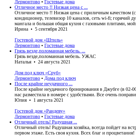
Лермонтово
•
Гостевые дома
Отличное место !! Низкая цена с ...
Отличное место !! Низкая цена с приличным качеством (с
кондиционер, телевизор 10 каналов, сеть wi-fi; горячий 
мангала и большая общая кухня с газовыми плитами, мойк
Ирина • 5 сентября 2021
Гостевой дом «Штиль»
Лермонтово
•
Гостевые дома
Грязь везде,поломанная мебель. ...
Грязь везде,поломанная мебель. УЖАС
Наталья • 24 августа 2021
Дом под ключ «Сруб»
Лермонтово
•
Дома под ключ
После крайне неудачного ...
После крайне неудачного бронирования в Джубге (в 02-00
нас разместила в номере с удобствами. Все очень понрави
Юлия • 1 августа 2021
Гостевой дом «Рандеву»
Лермонтово
•
Гостевые дома
Отличный отель! Радушная ...
Отличный отель! Радушная хозяйка, всегда пойдет на вс
первом этаже. Есть своя кухня. Всех благ и процветания!