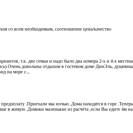
ухня со всем необходимым, соотношение цена/качество
иантов, т.к. две семьи и надо было два номера 2-х и 4-х мест
лись) Очень довольны отдыхом в гостевом доме ДинЭль, душевны
д на море с...
 предоплату .Приехали мы ночью .Дома находятся в горе .Теперь
чше в живую .Домики маленькие из расчёта ,если Вы едите 4м на