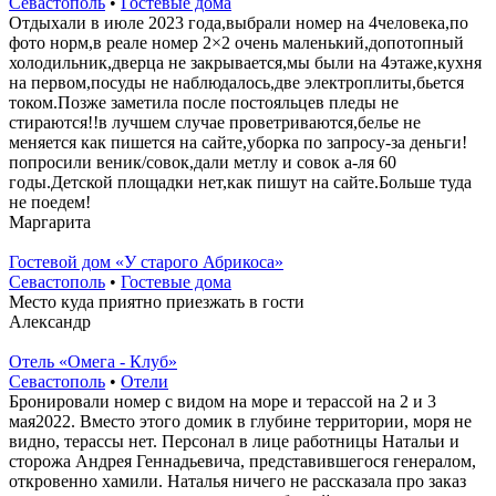
Севастополь
•
Гостевые дома
Отдыхали в июле 2023 года,выбрали номер на 4человека,по
фото норм,в реале номер 2×2 очень маленький,допотопный
холодильник,дверца не закрывается,мы были на 4этаже,кухня
на первом,посуды не наблюдалось,две электроплиты,бьется
током.Позже заметила после постояльцев пледы не
стираются!!в лучшем случае проветриваются,белье не
меняется как пишется на сайте,уборка по запросу-за деньги!
попросили веник/совок,дали метлу и совок а-ля 60
годы.Детской площадки нет,как пишут на сайте.Больше туда
не поедем!
Маргарита
Гостевой дом «У старого Абрикоса»
Севастополь
•
Гостевые дома
Место куда приятно приезжать в гости
Александр
Отель «Омега - Клуб»
Севастополь
•
Отели
Бронировали номер с видом на море и терассой на 2 и 3
мая2022.​ Вместо этого домик в глубине территории, моря не
видно,​ терассы нет. Персонал в лице работницы Натальи​ и
сторожа Андрея Геннадьевича, представившегося генералом,
откровенно хамили. Наталья ничего не рассказала про заказ