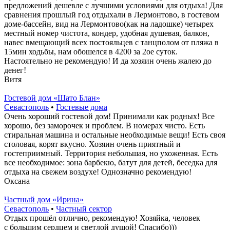
предложений дешевле с лучшими условиями для отдыха! Для
сравнения прошлый год отдыхали в Лермонтово, в гостевом
доме-бассейн, вид на Лермонтово(как на ладошке) четырех
местный номер чистота, кондер, удобная душевая, балкон,
навес вмещающий всех постояльцев с танцполом от пляжа в
15мин ходьбы, нам обошелся в 4200 за 2ое суток.
Настоятельно не рекомендую! И да хозяин очень жалею до
денег!
Витя
Гостевой дом «Шато Блан»
Севастополь
•
Гостевые дома
Очень хороший гостевой дом! Принимали как родных! Все
хорошо, без заморочек и проблем. В номерах чисто. Есть
стиральная машина и остальные необходимые вещи! Есть своя
столовая, корят вкусно. Хозяин очень приятный и
гостеприимный. Территория небольшая, но ухоженная. Есть
все необходимое: зона барбекю, батут для детей, беседка для
отдыха на свежем воздухе! Однозначно рекомендую!
Оксана
Частный дом «Ирина»
Севастополь
•
Частный сектор
Отдых прошёл отлично, рекомендую! Хозяйка, человек
с большим сердцем и светлой душой! Спасибо)))