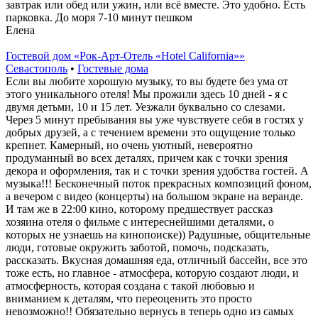
завтрак или обед или ужин, или всё вместе. Это удобно. Есть
парковка. До моря 7-10 минут пешком
Елена
Гостевой дом «Рок-Арт-Отель «Hotel California»»
Севастополь
•
Гостевые дома
Если вы любите хорошую музыку, то вы будете без ума от
этого уникального отеля! Мы прожили здесь 10 дней - я с
двумя детьми, 10 и 15 лет. Уезжали буквально со слезами.
Через 5 минут пребывания вы уже чувствуете себя в гостях у
добрых друзей, а с течением времени это ощущение только
крепнет. Камерный, но очень уютный, невероятно
продуманный во всех деталях, причем как с точки зрения
декора и оформления, так и с точки зрения удобства гостей. А
музыка!!! Бесконечный поток прекрасных композиций фоном,
а вечером с видео (концерты) на большом экране на веранде.
И там же в 22:00 кино, которому предшествует рассказ
хозяина отеля о фильме с интереснейшими деталями, о
которых не узнаешь на кинопоиске)) Радушные, общительные
люди, готовые окружить заботой, помочь, подсказать,
рассказать. Вкусная домашняя еда, отличный бассейн, все это
тоже есть, но главное - атмосфера, которую создают люди, и
атмосферность, которая создана с такой любовью и
вниманием к деталям, что переоценить это просто
невозможно!! Обязательно вернусь в теперь одно из самых