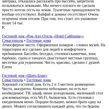
завтрака,​ отказалась рассказать про бассейн,​ запретили
пользоваться лежаками. Мы ничего плохого не сделали​ ​
просто хотели сесть на лежак. Туалетные принадлежности
вообще отсутствуют. Вайфай в домике отсутствует Очень
огорчены этим отелем. При том, что стоит это унижение
более 14 тыс
K
Гостевой дом «Рок-Арт-Отель «Hotel California»»
Севастополь
•
Гостевые дома
Атмосферное место. Оформление номеров - словно музей. На
территории все сделано для людей и комфортного
пребывания. Бассейн, беседки, столики/скамеечки, зона
барбекю, сцена и танцпол, (выступают местные группы),
местечки для уединения. Чисто, красиво, сделано с душой
Елена
Гостевой дом «Шато Блан»
Севастополь
•
Гостевые дома
Хороший гостевой дом. Есть 2 и 3 местное размещение.
Чисто, аккуратно. Комнаты небольшие, но есть все
необходимое: ТВ, шкаф, мини холодильник, маленький стол
для компьютера, есть Wi-Fi, балкончик. Есть столовая с
ежедневным меню. Порции большие, можно брать одну на
двоих. Можно согласовывать каждый день, что ты будешь