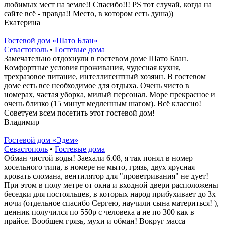
любимых мест на земле!! Спасибо!!! PS тот случай, когда на
сайте всё - правда!! Место, в котором есть душа))
Екатерина
Гостевой дом «Шато Блан»
Севастополь
•
Гостевые дома
Замечательно отдохнули в гостевом доме Шато Блан.
Комфортные условия проживания, чудесная кухня,
трехразовое питание, интеллигентный хозяин. В гостевом
доме есть все необходимое для отдыха. Очень чисто в
номерах, частая уборка, милый персонал. Море прекрасное и
очень близко (15 минут медленным шагом). Всё классно!
Советуем всем посетить этот гостевой дом!
Владимир
Гостевой дом «Эдем»
Севастополь
•
Гостевые дома
Обман чистой воды! Заехали 6.08, я так понял в номер
хосельного типа, в номере не мыто, грязь, двух ярусная
кровать сломана, вентилятор для "проветривания" не дует!
При этом в полу метре от окна и входной двери расположены
беседки для постояльцев, в которых народ прибухивает до 3х
ночи (отдельное спасибо Сергею, научили сына материться! ),
ценник получился по 550р с человека а не по 300 как в
прайсе. Вообщем грязь, мухи и обман! Вокруг масса