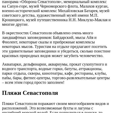
панорама «Оборона Севастополя», мемориальный комплекс
на Сапун-горе, музей Черноморского флота, Малахов курган,
военно-исторический комплекс Михайловская Батарея, музей
советского детства, художественный музей имени М.П.
Крошицкого, музей путешественника Н.Н. Миклухо-Маклая и
многие другие.
В окрестностях Севастополя объявлено очень много
ландшафтных заповедников: Байдарский, мысы Айя и
Фиолент, некоторые скалы и прибрежные комплексы
некоторых мысов. Туристам на отдыхе предлагают посетить
эти удивительные заповедники и убедиться, сколько поистине
красивых природных видов может загубить человечество.
Аквапарки, дельфинарии, аквариумы, прокат сухопутного и
водного транспорта, водные горки, батуты, аттракционы,
парки отдыха, скверы, кинотеатры, кафе, рестораны, клубы,
пабы, бары, фитнес-центры, торгово-развлекательные центры
– всем этим город просто заполнен!
Пляжи Севастополя
Пляжи Севастополя поражают своим многообразием видов и
расположений. Это всевозможные бухты и лагуны с
чистейшей морской водой. Если потрудиться в поиске, то