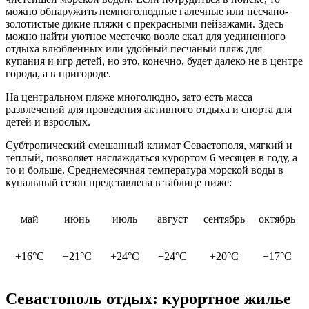
можно обнаружить немноголюдные галечные или песчано-
золотистые дикие пляжи с прекрасными пейзажами. Здесь
можно найти уютное местечко возле скал для уединенного
отдыха влюбленных или удобный песчаный пляж для
купания и игр детей, но это, конечно, будет далеко не в центре
города, а в пригороде.
На центральном пляже многолюдно, зато есть масса
развлечений для проведения активного отдыха и спорта для
детей и взрослых.
Субтропический смешанный климат Севастополя, мягкий и
теплый, позволяет наслаждаться курортом 6 месяцев в году, а
то и больше. Среднемесячная температура морской воды в
купальный сезон представлена в таблице ниже:
май
июнь
июль
август
сентябрь
октябрь
+16°C
+21°C
+24°C
+24°C
+20°C
+17°C
Севастополь отдых: курортное жилье