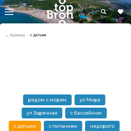
← Криница
с детьми
Криница отдых
с детьми
рядом с морем
ул Мира
ул Заречная
с бассейном
с детьми
с питанием
недорого