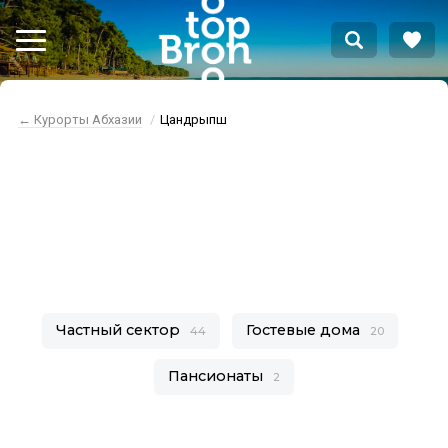
← Курорты Абхазии
Цандрыпш
Абхазия Цандрипш
отдых
Частный сектор
Гостевые дома
44
20
Пансионаты
2