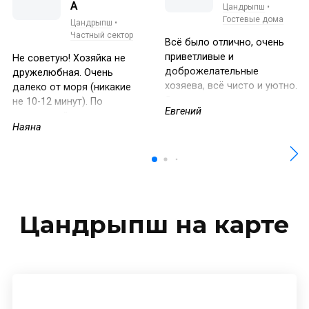
А
Цандрыпш
•
Гостевые дома
Цандрыпш
•
Частный сектор
Всё было отлично, очень
приветливые и
Не советую! Хозяйка не
доброжелательные
дружелюбная. Очень
хозяева, всё чисто и уютно.
далеко от моря (никакие
Советую всем здесь
не 10-12 минут). По
Евгений
отдыхать, до моря всего 5
каменистой дороге идти
Наяна
минут не спеша, нам очень
резко вверх очень тяжело
понравилось по сравнению
и ноги переломаете пока
с другими местами.
дойдете. Можно спокойно
найти комнату ближе к
морю и в два раза
дешевле!!!
Цандрыпш на карте