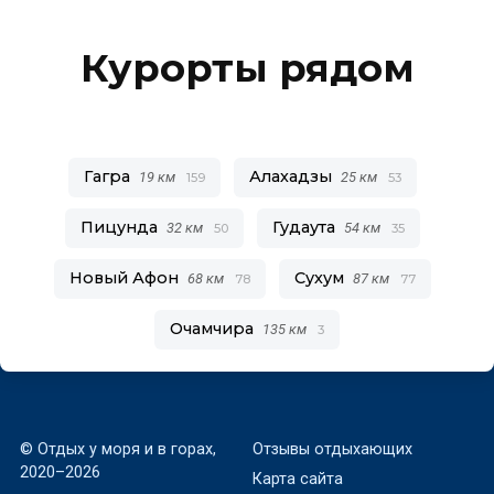
Курорты рядом
Гагра
Алахадзы
19 км
25 км
159
53
Пицунда
Гудаута
32 км
54 км
50
35
Новый Афон
Сухум
68 км
87 км
78
77
Очамчира
135 км
3
© Отдых у моря и в горах,
Отзывы отдыхающих
2020–2026
Карта сайта