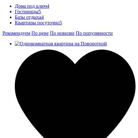
Дома под ключ
4
Гостиницы
5
Базы отдыха
4
Квартиры посуточно
5
Рекомендуем
По цене
По новизне
По популярности