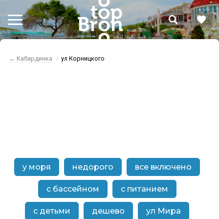
← Кабардинка
ул Корницкого
Кабардинка
ул Корницкого
у моря
недорого
все включено
с бассейном
с питанием
с детьми
дешево
ул Мира