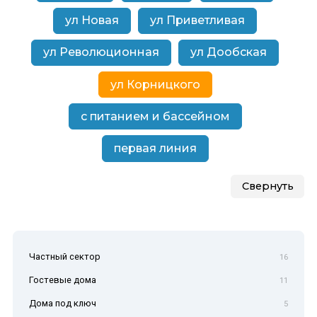
ул Новая
ул Приветливая
ул Революционная
ул Дообская
ул Корницкого
с питанием и бассейном
первая линия
Свернуть
Частный сектор
16
Гостевые дома
11
Дома под ключ
5