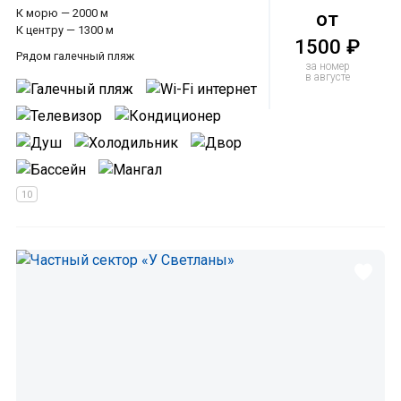
К морю — 2000 м
от
К центру — 1300 м
1500 ₽
Рядом галечный пляж
за номер
в августе