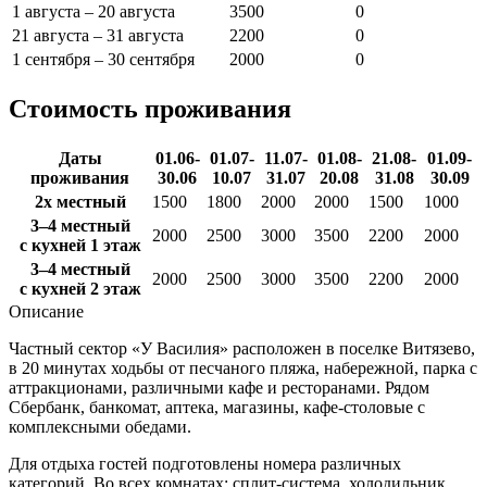
1 августа – 20 августа
3500
0
21 августа – 31 августа
2200
0
1 сентября – 30 сентября
2000
0
Стоимость проживания
Даты
01.06-
01.07-
11.07-
01.08-
21.08-
01.09-
проживания
30.06
10.07
31.07
20.08
31.08
30.09
2х местный
1500
1800
2000
2000
1500
1000
3–4 местный
2000
2500
3000
3500
2200
2000
с кухней 1 этаж
3–4 местный
2000
2500
3000
3500
2200
2000
с кухней 2 этаж
Описание
Частный сектор «У Василия» расположен в поселке Витязево,
в 20 минутах ходьбы от песчаного пляжа, набережной, парка с
аттракционами, различными кафе и ресторанами. Рядом
Сбербанк, банкомат, аптека, магазины, кафе-столовые с
комплексными обедами.
Для отдыха гостей подготовлены номера различных
категорий. Во всех комнатах: сплит-система, холодильник,