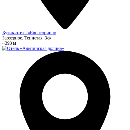
Бутик-отель «Евпаторион»
Заозерное, Тенистая, 3/ж
~393 м