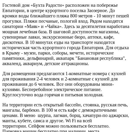
Гостевой дом «Бухта Радости» расположен на побережье
Евпатории, в центре курортного поселка Заозерное. До
кромки воды ближайшего пляжа 800 метров - 10 минут пешей
прогулки. Пляжи песчаные, пологий вход. Рядом находятся
санатории «Маяк» и «Чайка». Здесь за десятилетия наработана
мощная лечебная база. В шаговой доступности магазины,
сувенирные лавки, экскурсионные бюро, аптеки, кафе,
дискотеки. В 10 минутах езды на транспорте находится
историческая часть курортного города Евпатория. Для отдыха
в Крыму - музеи, парки, соборы, мечети, исторические
памятники, дельфинарий, аквапарк "Банановая республика",
акваленд, аквариум, детские аттракционы.
Для размещения предлагаются 1-комнатные номера с кухней
для проживания 2-4 человек и 2-комнатные с кухней для
проживания до 6 человек. Все они оборудованы мини-
кухнями. Бесперебойное электрическое питание.
Круглосуточно вода горячая и питьевая холодная.
На территории есть открытый бассейн, стоянка, русская печь,
мангалы, барбекю. В 100 м есть кафе с демократичными
ценами. В меню шурпа, лагман, борщ, хачапури-по аджарски,
манты, кубете, самса и другое. Wi Fi на всей
территории. Сейфом можно пользоваться бесплатно.
Парковка машин бесплатно при наличии места.