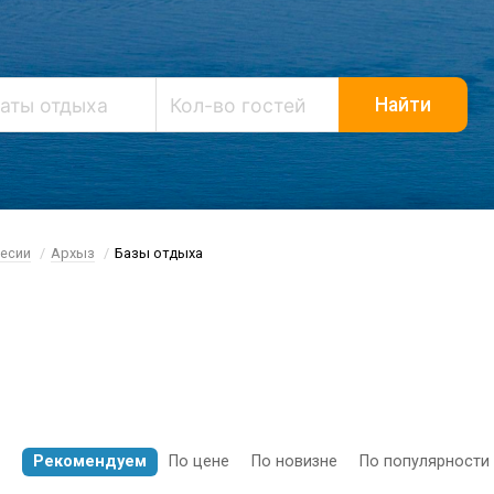
Найти
кесии
Архыз
Базы отдыха
азы отдыха в Архы
Рекомендуем
По цене
По новизне
По популярности