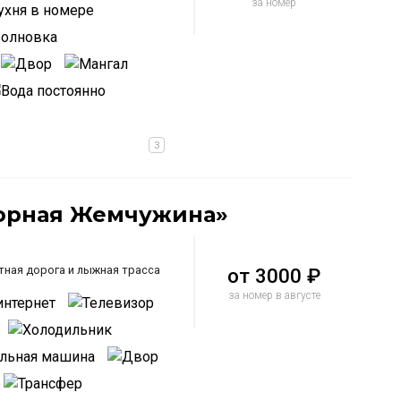
за номер
Горная Жемчужина»
атная дорога и лыжная трасса
от
3000 ₽
за номер в августе