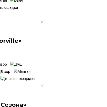
rville»
 Сезона»