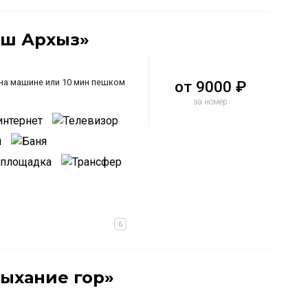
аш Архыз»
 на машине или 10 мин пешком
от
9000 ₽
за номер
Дыхание гор»