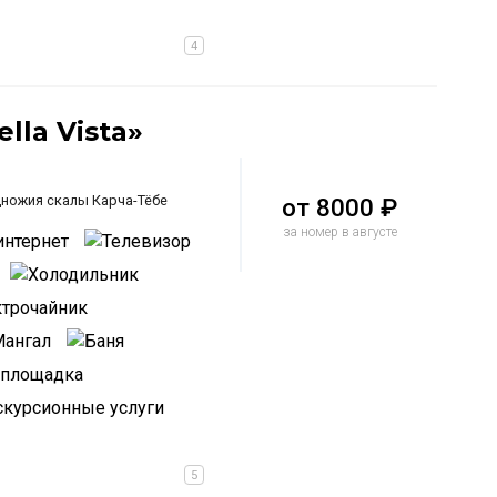
lla Vista»
дножия скалы Карча-Тёбе
от
8000 ₽
за номер в августе