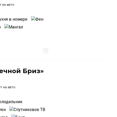
т на авто
Речной Бриз»
т на авто