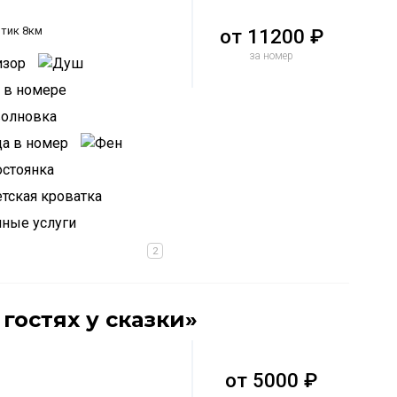
тик 8км
от
11200 ₽
за номер
 гостях у сказки»
от
5000 ₽