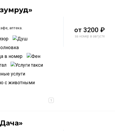
Изумруд»
афе, аптека.
от
3200 ₽
за номер в августе
Дача»