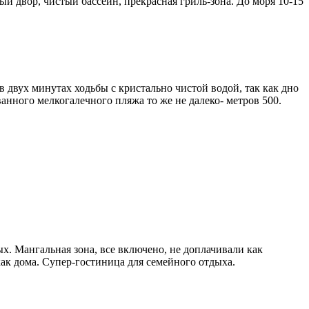
й двор, чистый бассейн, прекрасная гриль-зона. До моря 10-15
в двух минутах ходьбы с кристально чистой водой, так как дно
анного мелкогалечного пляжа то же не далеко- метров 500.
. Мангальная зона, все включено, не доплачивали как
 как дома. Супер-гостиница для семейного отдыха.