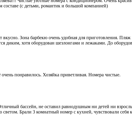
зяева!!! Чистые уютные номера с кондиционером. Очень красивы
м составе (с детьми, романтик и большой компанией)
т вкусно. Зона барбекю очень удобная для приготовления. Пляж 
тся диким, хотя оборудован шезлонгами и лежаками. До оборудов
ё очень понравилось. Хозяйка приветливая. Номера чистые.
тличный бассейн, не оставил равнодушным ни детей ни взрослых
со светом. Брали 3 комнатный номер с кухней, чувствовали себя