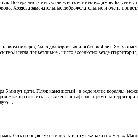
тся. Номера чистые и уютные, есть всë необходимое. Бассейн с 
 здорово. Хозяева замечательные доброжелательные и очень приве
 первом номере), было два взрослых и ребенок 4 лет. Хочу отме
сытно.Всегда приветливые , чисто абсолютно везде (территория, 
ря 5 минут идти. Пляж каменистый , в воде мягие кораллы, можно
рой можно готовить. Также есть и кафешка прямо на территории
ую ...
етьми. Есть и общая кухня и доступен тут же заказ по меню. Ман