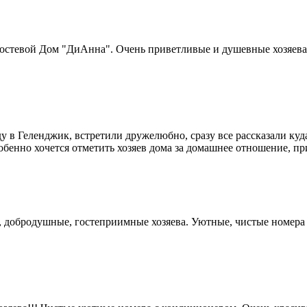
стевой Дом "ДиАнна". Очень приветливые и душевные хозяева. В
у в Геленджик, встретили дружелюбно, сразу все рассказали куда 
обенно хочется отметить хозяев дома за домашнее отношение, пр
 добродушные, гостеприимные хозяева. Уютные, чистые номера с