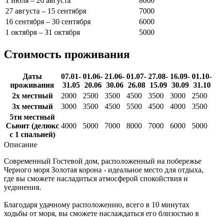
1 июля – 26 августа
8000
27 августа – 15 сентября
7000
16 сентября – 30 сентября
6000
1 октября – 31 октября
5000
Стоимость проживания
Даты
07.01-
01.06-
21.06-
01.07-
27.08-
16.09-
01.10-
проживания
31.05
20.06
30.06
26.08
15.09
30.09
31.10
2х местный
2000
2500
3500
4500
3500
3000
2500
3х местный
3000
3500
4500
5500
4500
4000
3500
5ти местный
Сьюит (делюкс
4000
5000
7000
8000
7000
6000
5000
с 1 спальней)
Описание
Современный Гостевой дом, расположенный на побережье
Черного моря Золотая корона - идеальное место для отдыха,
где вы сможете насладиться атмосферой спокойствия и
уединения.
Благодаря удачному расположению, всего в 10 минутах
ходьбы от моря, вы сможете наслаждаться его близостью в