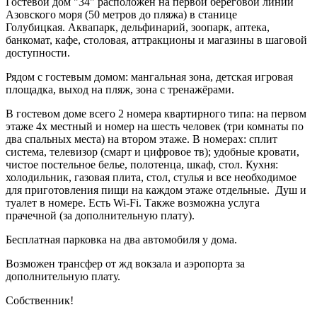
Гостевой дом "34" расположен на первой береговой линии
Азовского моря (50 метров до пляжа) в станице
Голубицкая. Аквапарк, дельфинарий, зоопарк, аптека,
банкомат, кафе, столовая, аттракционы и магазины в шаговой
доступности.
Рядом с гостевым домом: мангальная зона, детская игровая
площадка, выход на пляж, зона с тренажёрами.
В гостевом доме всего 2 номера квартирного типа: на первом
этаже 4х местный и номер на шесть человек (три комнаты по
два спальных места) на втором этаже. В номерах: сплит
система, телевизор (смарт и цифровое тв); удобные кровати,
чистое постельное белье, полотенца, шкаф, стол. Кухня:
холодильник, газовая плита, стол, стулья и все необходимое
для приготовления пищи на каждом этаже отдельные. Душ и
туалет в номере. Есть Wi-Fi. Также возможна услуга
прачечной (за дополнительную плату).
Бесплатная парковка на два автомобиля у дома.
Возможен трансфер от жд вокзала и аэропорта за
дополнительную плату.
Собственник!