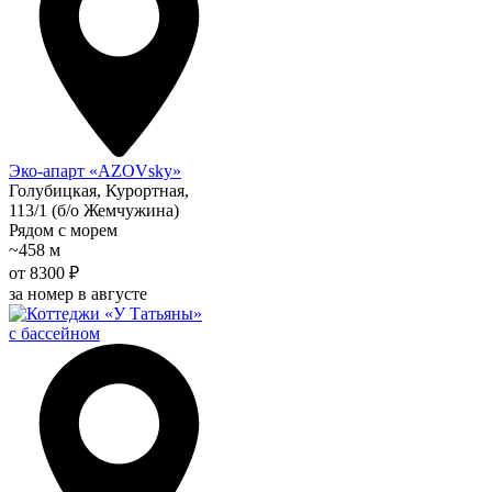
Эко-апарт «AZOVsky»
Голубицкая, Курортная,
113/1 (б/о Жемчужина)
Рядом с морем
~458 м
от 8300 ₽
за номер в августе