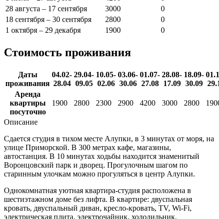
28 августа – 17 сентября
3000
0
18 сентября – 30 сентября
2800
0
1 октября – 29 декабря
1900
0
Стоимость проживания
Даты
04.02-
29.04-
10.05-
03.06-
01.07-
28.08-
18.09-
01.
проживания
28.04
09.05
02.06
30.06
27.08
17.09
30.09
29.
Аренда
квартиры
1900
2800
2300
2900
4200
3000
2800
190
посуточно
Описание
Сдается студия в тихом месте Алупки, в 3 минутах от моря, на
улице Приморской. В 300 метрах кафе, магазины,
автостанция. В 10 минутах ходьбы находится знаменитый
Воронцовский парк и дворец. Прогулочным шагом по
старинным улочкам можно прогуляться в центр Алупки.
Однокомнатная уютная квартира-студия расположена в
шестиэтажном доме без лифта. В квартире: двуспальная
кровать, двуспальный диван, кресло-кровать, TV, Wi-Fi,
электрическая плита, электрочайник, холодильник,