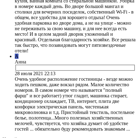
кухня, ванная комната со стиральной машинкой. Уборка
в номере каждый день. Во дворе большой мангал и
столики для вечерних посиделок, собственный Wi-Fi - в
общем, все удобства для хорошего отдыха! Очень
удобная парковка во дворе дома, а не на улице - можно
не переживать за свою машину, и для нее всегда есть
место! И в целом задний дворик ухоженный и
красивый. Отдельная благодарность хозяйке. Все решала
так быстро, что позавидовать могут пятизвездочные
отели!
А
Анна
28 июля 2021 22:13
Очень удобное расположение гостиницы - везде можно
ходить пешком, даже вокзал рядом. Малое количество
номеров. В самом номере что называется "полный
фарш" и все работает) утюг гладит, машинка стирает,
кондиционер охлаждает, ТВ, интернет, плита две
конфорки электрическая панель, чистенькая
микроволновка и т.д. Пристойный текстиль, постельное
белье, полотенца...Много полезных хозяйственных
мелочей, чувствуется, что хозяйка думает об удобстве
гостей ... обязательно буду рекомендовать знакомым ...