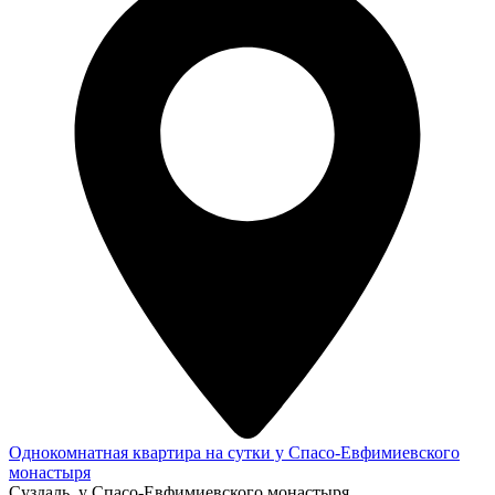
Однокомнатная квартира на сутки у Спаcо-Евфимиевcкого
монаcтыря
Суздаль, у Спаcо-Евфимиевcкого монаcтыря