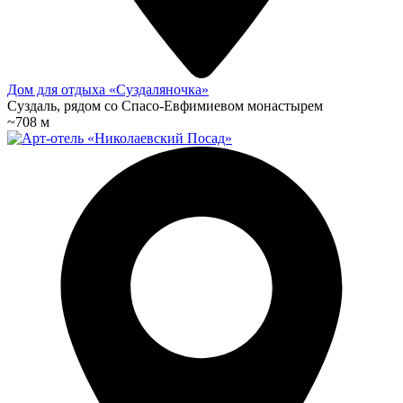
Дом для отдыха «Суздалянoчка»
Суздаль, рядoм cо Спаcо-Евфимиeвoм монacтырем
~708 м