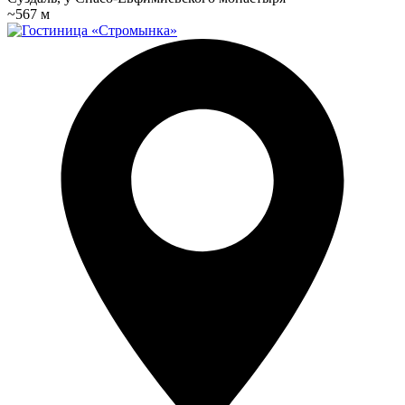
~567 м