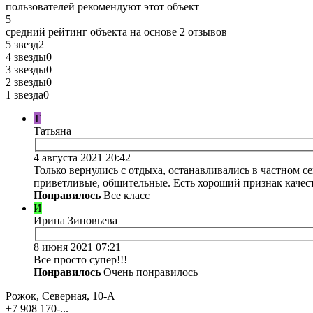
пользователей рекомендуют этот объект
5
средний рейтинг объекта на основе
2 отзывов
5 звезд
2
4 звезды
0
3 звезды
0
2 звезды
0
1 звезда
0
Т
Татьяна
4 августа 2021 20:42
Только вернулись с отдыха, останавливались в частном с
приветливые, общительные. Есть хороший признак качеств
Понравилось
Все класс
И
Ирина Зиновьева
8 июня 2021 07:21
Все просто супер!!!
Понравилось
Очень понравилось
Рожок, Северная, 10-А
+7 908 170-...