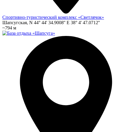
Спортивно-туристический комплекс «Светлячок»
Шапсугская, N 44° 44' 34.9008'' E 38° 4' 47.0712''
~794 м