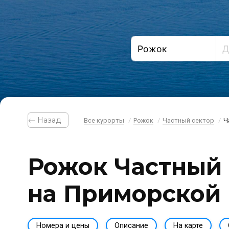
⃪ Назад
Все курорты
Рожок
Частный сектор
Ч
Рожок Частный 
на Приморской
Номера и цены
Описание
На карте