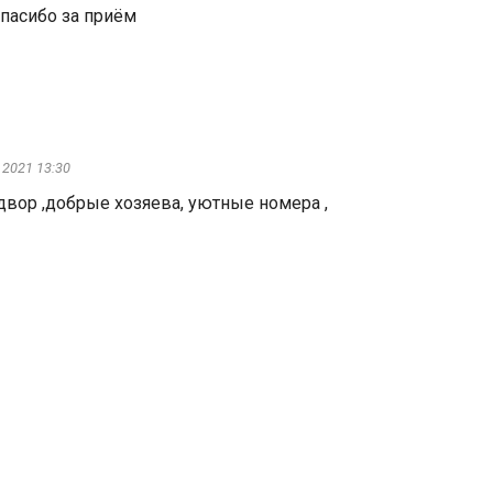
пасибо за приём
 2021 13:30
двор ,добрые хозяева, уютные номера ,
охожие предложен