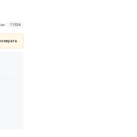
ры:
11534
возврата.