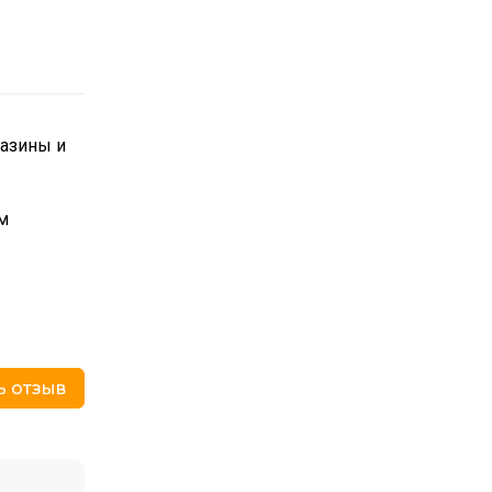
газины и
м
ь отзыв