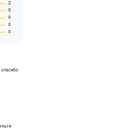
2
0
0
0
0
 спасибо
еньги