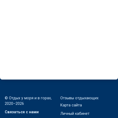
2-комнатная
Гостевой дом
квартира с видом
на Алупкинском
на море
10в
Мисхор, Мисхор,
Мисхор, Алупкинское
Юсуповский переулок 10А
шоссе, 10-В
Рядом с морем
Рядом с морем
~82 м
~85 м
от 4500 ₽
от 3100 ₽
за номер в августе
за номер в августе
© Отдых у моря и в горах,
Отзывы отдыхающих
2020–2026
Карта сайта
Связаться с нами
Личный кабинет