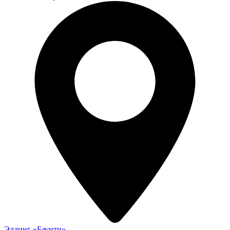
Эллинг «Баунти»