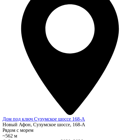
Дом под ключ Сухумское шоссе 168-А
Новый Афон, Сухумское шоссе, 168-А
Рядом с морем
~562 м