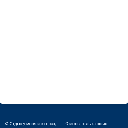
Частный сектор «Карла Маркса 17»
Морское, К. Маркса, 17
Рядом с морем
~14 м
© Отдых у моря и в горах,
Отзывы отдыхающих