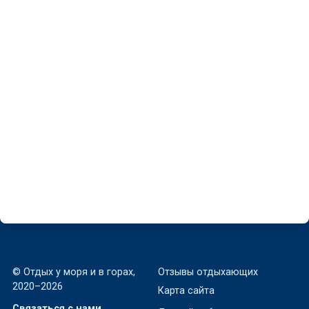
Частный сектор на Чапаева 15
Приморский, Чапаева, 15
~62 м
© Отдых у моря и в горах,
Отзывы отдыхающих
2020–2026
Карта сайта
Связаться с нами